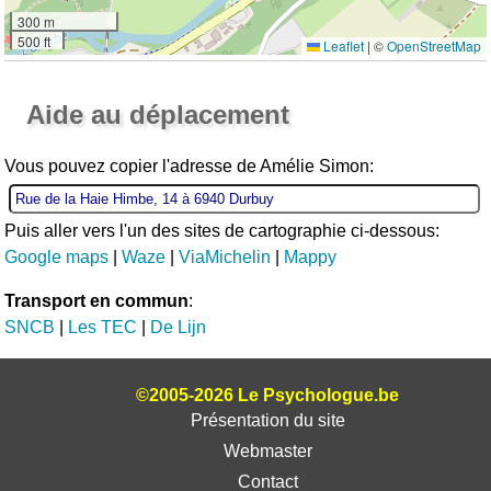
300 m
500 ft
Leaflet
|
©
OpenStreetMap
Ouvrir la grande carte
Aide au déplacement
Vous pouvez copier l'adresse de Amélie Simon:
Puis aller vers l'un des sites de cartographie ci-dessous:
Google maps
|
Waze
|
ViaMichelin
|
Mappy
Transport en commun
:
SNCB
|
Les TEC
|
De Lijn
©2005-2026 Le Psychologue.be
Présentation du site
Webmaster
Contact