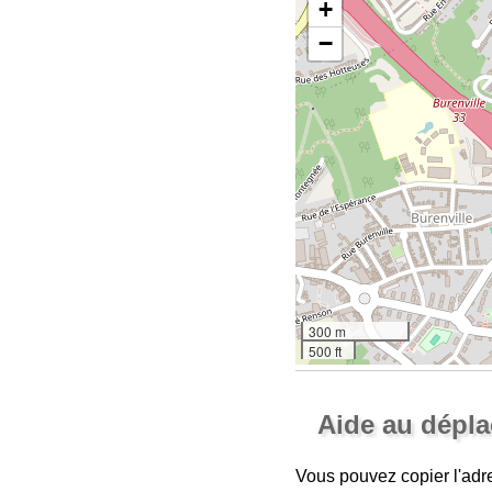
+
−
300 m
500 ft
Aide au dépl
Vous pouvez copier l'adr