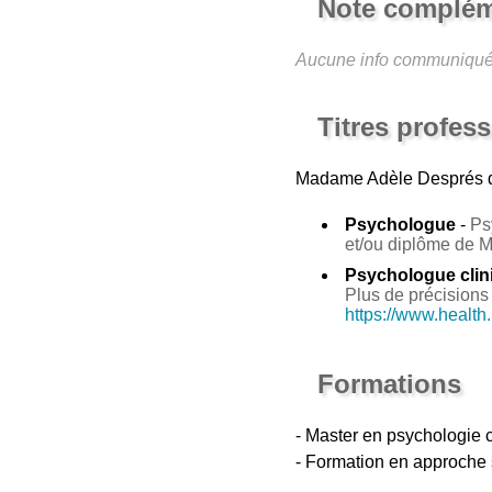
Note complém
Aucune info communiqu
Titres profes
Madame Adèle Després
d
Psychologue
-
Ps
et/ou diplôme de 
Psychologue clin
Plus de précisions 
https://www.health
Formations
- Master en psychologie c
- Formation en approche