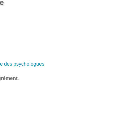
e
e des psychologues
grément
.