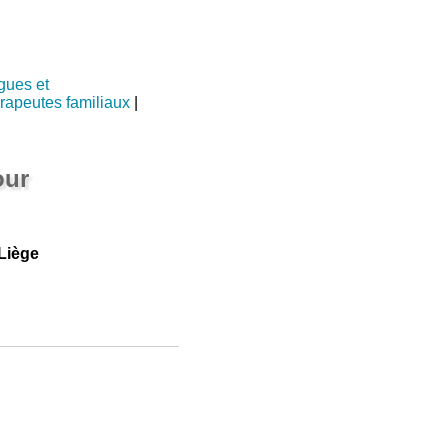
gues et
rapeutes familiaux
|
our
Liège