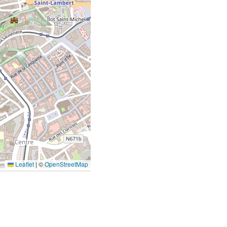
Leaflet
|
©
OpenStreetMap