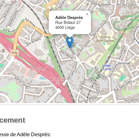
×
Adèle Després
Rue Bidaut 27
4000 Liège
Ouvrir la grande carte
acement
esse de Adèle Després: