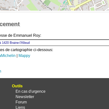
Ouvrir la grande carte
acement
resse de Emmanuel Roy:
ites de cartographie ci-dessous:
aMichelin
|
Mappy
n
Outils
En cas d'urgence
Newsletter
Forum
Liens