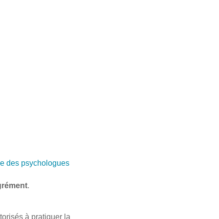
e des psychologues
grément
.
risés à pratiquer la