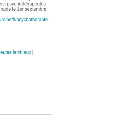
ssi
psychothérapeutes
érapie le 1er septembre
ium.be/fr/psychotherapie
eutes familiaux
|