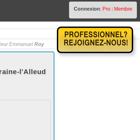
Connexion
:
Pro
|
Membre
ieur Emmanuel
Roy
aine-l'Alleud