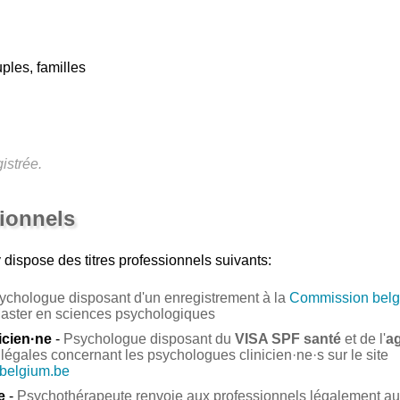
ples, familles
istrée.
sionnels
y
dispose des titres professionnels suivants:
ychologue disposant d'un enregistrement à la
Commission belg
Master en sciences psychologiques
icien·ne
-
Psychologue disposant du
VISA SPF santé
et de l'
a
légales concernant les psychologues clinicien·ne·s sur le site
.belgium.be
e
-
Psychothérapeute renvoie aux professionnels légalement auto