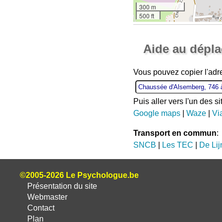
300 m
500 ft
Aide au dépl
Vous pouvez copier l'ad
Puis aller vers l'un des s
Google maps
|
Waze
|
Vi
Transport en commun
:
SNCB
|
Les TEC
|
De Lij
©2005-2026 Le Psychologue.be
Présentation du site
Webmaster
Contact
Plan