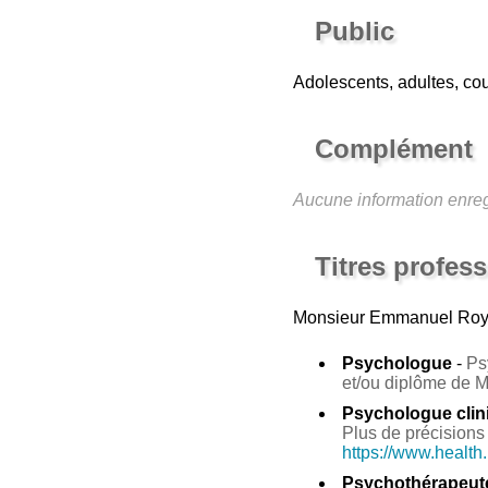
Public
Adolescents, adultes, cou
Complément
Aucune information enreg
Titres profes
Monsieur Emmanuel Ro
Psychologue
-
Ps
et/ou diplôme de 
Psychologue clin
Plus de précisions 
https://www.health
Psychothérapeut