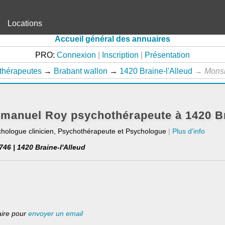
Locations
Accueil général des annuaires
PRO:
Connexion
|
Inscription
|
Présentation
thérapeutes
→
Brabant wallon
→
1420 Braine-l'Alleud
→
Mons
anuel Roy psychothérapeute à 1420 Br
chologue clinicien, Psychothérapeute et Psychologue
|
Plus d'info
46 | 1420 Braine-l'Alleud
laire pour
envoyer un email