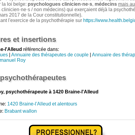
la loi belge:
psychologues clinicien·ne·s
,
médecins
mais au
clinicien·ne·s / non médecins) qui exerçaient déjà la psychoth
ars 2017 de la Cour constitutionnelle).
nant l'exercice de la psychothérapie sur
https://www.health.belg
res et insertions
e-l'Alleud
référencée dans:
gues
|
Annuaire des thérapeutes de couple
|
Annuaire des thérap
mmanuel Roy
 psychothérapeutes
, psychothérapeute à 1420 Braine-l'Alleud
ne:
1420 Braine-l'Alleud et alentours
e:
Brabant wallon