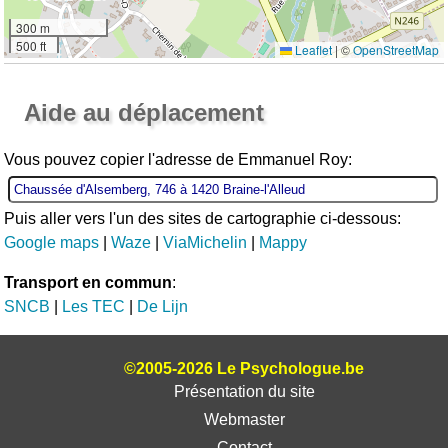
300 m
500 ft
Leaflet
|
©
OpenStreetMap
Ouvrir la grande carte
Aide au déplacement
Vous pouvez copier l'adresse de Emmanuel Roy:
Puis aller vers l'un des sites de cartographie ci-dessous:
Google maps
|
Waze
|
ViaMichelin
|
Mappy
Transport en commun
:
SNCB
|
Les TEC
|
De Lijn
©2005-2026 Le Psychologue.be
Présentation du site
Webmaster
Contact