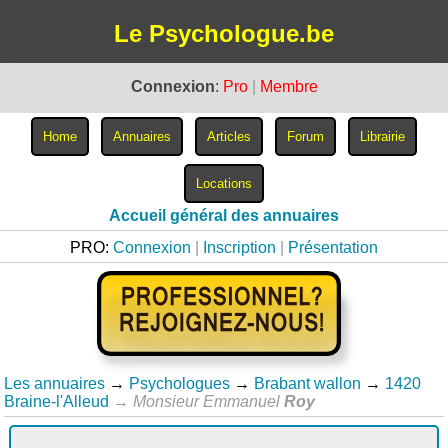
Le Psychologue.be
Connexion
:
Pro
|
Membre
Accueil général des annuaires
PRO:
Connexion
|
Inscription
|
Présentation
Les annuaires
→
Psychologues
→
Brabant wallon
→
1420
Braine-l'Alleud
→
Monsieur Emmanuel
Roy