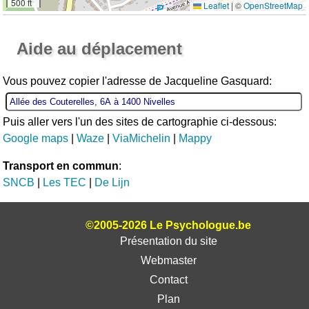
500 ft
Leaflet
|
©
OpenStreetMap
Ouvrir la grande carte
Aide au déplacement
Vous pouvez copier l'adresse de Jacqueline Gasquard:
Puis aller vers l'un des sites de cartographie ci-dessous:
Google maps
|
Waze
|
ViaMichelin
|
Mappy
Transport en commun
:
SNCB
|
Les TEC
|
De Lijn
©2005-2026 Le Psychologue.be
Présentation du site
Webmaster
Contact
Plan