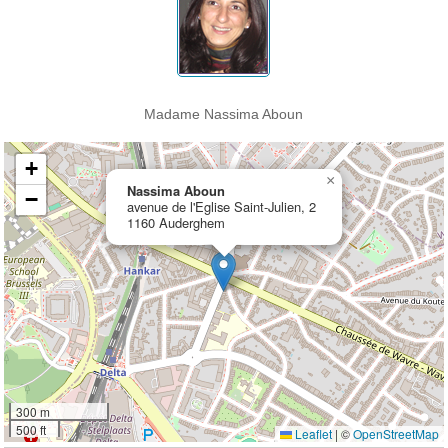
Madame Nassima Aboun
+
×
Nassima Aboun
−
avenue de l'Eglise Saint-Julien, 2
1160 Auderghem
300 m
500 ft
Leaflet
|
©
OpenStreetMap