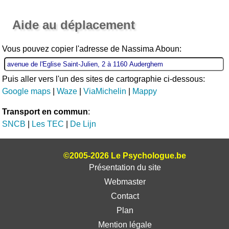
Ouvrir la grande carte
Aide au déplacement
Vous pouvez copier l'adresse de Nassima Aboun:
Puis aller vers l'un des sites de cartographie ci-dessous:
Google maps
|
Waze
|
ViaMichelin
|
Mappy
Transport en commun
:
SNCB
|
Les TEC
|
De Lijn
©2005-2026 Le Psychologue.be
Présentation du site
Webmaster
Contact
Plan
Mention légale