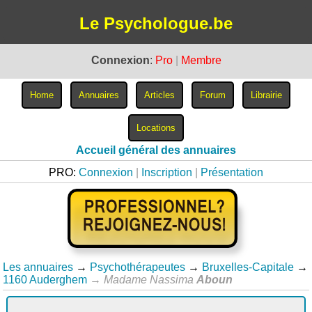
Le Psychologue.be
Connexion
:
Pro
|
Membre
Accueil général des annuaires
PRO:
Connexion
|
Inscription
|
Présentation
Les annuaires
→
Psychothérapeutes
→
Bruxelles-Capitale
→
1160 Auderghem
→
Madame Nassima
Aboun