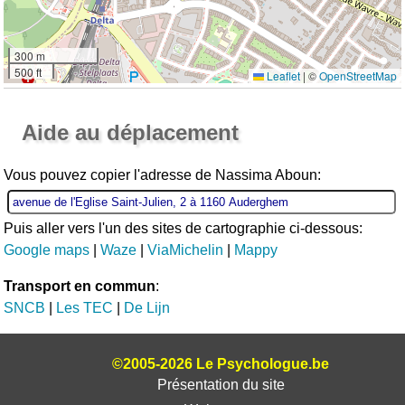
300 m
500 ft
Leaflet
|
©
OpenStreetMap
Ouvrir la grande carte
Aide au déplacement
Vous pouvez copier l'adresse de Nassima Aboun:
Puis aller vers l'un des sites de cartographie ci-dessous:
Google maps
|
Waze
|
ViaMichelin
|
Mappy
Transport en commun
:
SNCB
|
Les TEC
|
De Lijn
©2005-2026 Le Psychologue.be
Présentation du site