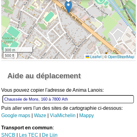
300 m
500 ft
Leaflet
|
©
OpenStreetMap
Ouvrir la grande carte
Aide au déplacement
Vous pouvez copier l'adresse de Anima Lanois:
Puis aller vers l'un des sites de cartographie ci-dessous:
Google maps
|
Waze
|
ViaMichelin
|
Mappy
Transport en commun
:
SNCB
|
Les TEC
|
De Lijn