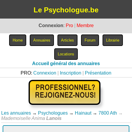
Le Psychologue.be
Connexion
:
Pro
|
Membre
Accueil général des annuaires
PRO:
Connexion
|
Inscription
|
Présentation
Les annuaires
→
Psychologues
→
Hainaut
→
7800 Ath
→
Mademoiselle Anima
Lanois