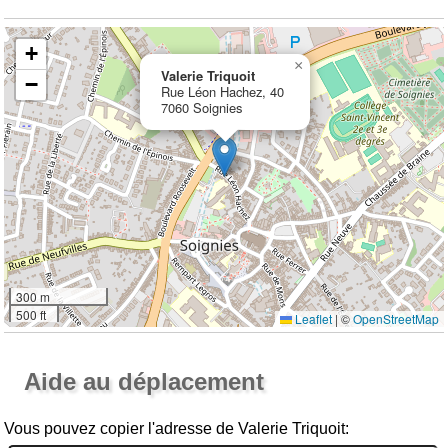
+
×
Valerie Triquoit
−
Rue Léon Hachez, 40
7060 Soignies
300 m
500 ft
Leaflet
|
©
OpenStreetMap
Ouvrir la grande carte
Aide au déplacement
Vous pouvez copier l'adresse de Valerie Triquoit: