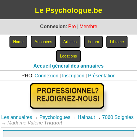
Le Psychologue.be
Connexion
:
Pro
|
Membre
Accueil général des annuaires
PRO:
Connexion
|
Inscription
|
Présentation
Les annuaires
→
Psychologues
→
Hainaut
→
7060 Soignies
→
Madame Valerie
Triquoit