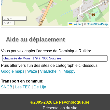
300 m
500 ft
Leaflet
|
©
OpenStreetMap
Ouvrir la grande carte
Aide au déplacement
Vous pouvez copier l'adresse de Dominique Rulkin:
Puis aller vers l'un des sites de cartographie ci-dessous:
Google maps
|
Waze
|
ViaMichelin
|
Mappy
Transport en commun
:
SNCB
|
Les TEC
|
De Lijn
©2005-2026 Le Psychologue.be
Présentation du site