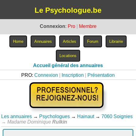
Le Psychologue.be
Connexion
:
Pro
|
Membre
Accueil général des annuaires
PRO:
Connexion
|
Inscription
|
Présentation
Les annuaires
→
Psychologues
→
Hainaut
→
7060 Soignies
→
Madame Dominique
Rulkin