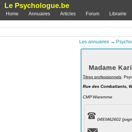
Le Psychologue.be
Home
Annuaires
Articles
Forum
Librairie
Les annuaires
→
Psycho
Madame Kari
Titres professionnels
: Psy
Rue des Combattants, 6
CMP Waremme
0493462602 (joign