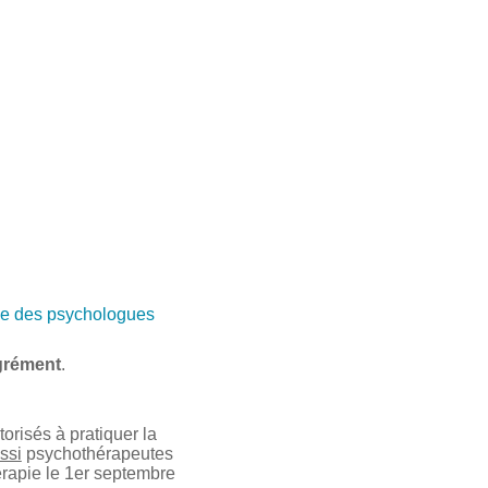
e des psychologues
grément
.
risés à pratiquer la
ssi
psychothérapeutes
érapie le 1er septembre