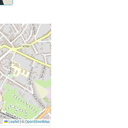
Leaflet
|
©
OpenStreetMap