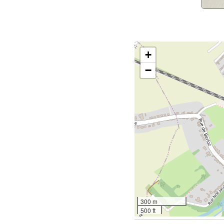
+
−
300 m
500 ft