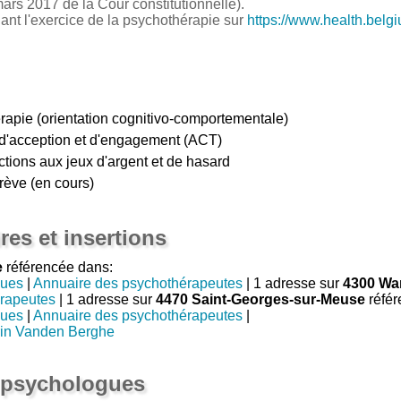
ars 2017 de la Cour constitutionnelle).
nant l'exercice de la psychothérapie sur
https://www.health.belg
rapie (orientation cognitivo-comportementale)
e d'acception et d'engagement (ACT)
ctions aux jeux d'argent et de hasard
rève (en cours)
res et insertions
e
référencée dans:
gues
|
Annuaire des psychothérapeutes
| 1 adresse sur
4300 W
rapeutes
| 1 adresse sur
4470 Saint-Georges-sur-Meuse
référ
gues
|
Annuaire des psychothérapeutes
|
rin Vanden Berghe
 psychologues