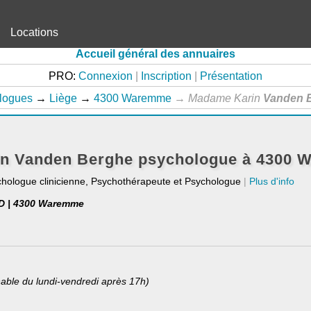
Locations
Accueil général des annuaires
PRO:
Connexion
|
Inscription
|
Présentation
logues
→
Liège
→
4300 Waremme
→
Madame Karin
Vanden 
n Vanden Berghe psychologue à 4300
chologue clinicienne, Psychothérapeute et Psychologue
|
Plus d'info
D | 4300 Waremme
able du lundi-vendredi après 17h)