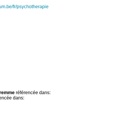
ium.be/fr/psychotherapie
aremme
référencée dans:
encée dans: