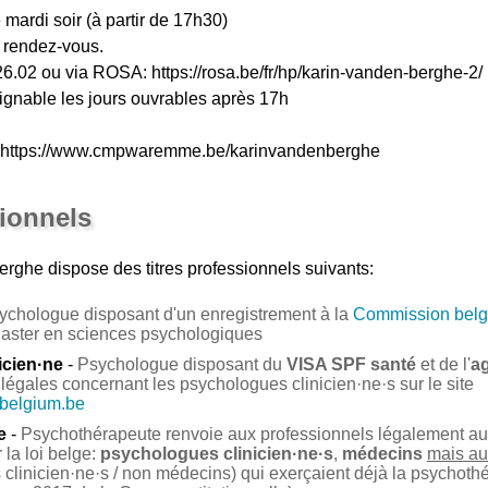
 mardi soir (à partir de 17h30)
 rendez-vous.
6.02 ou via ROSA: https://rosa.be/fr/hp/karin-vanden-berghe-2/
oignable les jours ouvrables après 17h
s: https://www.cmpwaremme.be/karinvandenberghe
sionnels
erghe
dispose des titres professionnels suivants:
ychologue disposant d'un enregistrement à la
Commission belg
Master en sciences psychologiques
icien·ne
-
Psychologue disposant du
VISA SPF santé
et de l'
a
légales concernant les psychologues clinicien·ne·s sur le site
.belgium.be
e
-
Psychothérapeute renvoie aux professionnels légalement auto
la loi belge:
psychologues clinicien·ne·s
,
médecins
mais au
clinicien·ne·s / non médecins) qui exerçaient déjà la psychoth