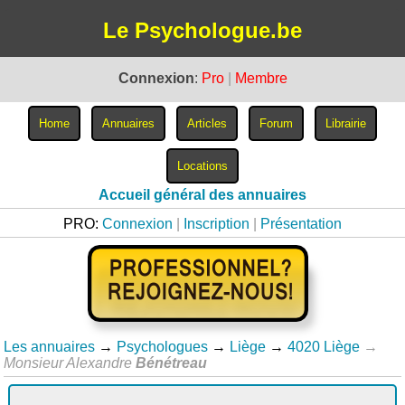
Le Psychologue.be
Connexion
:
Pro
|
Membre
Accueil général des annuaires
PRO:
Connexion
|
Inscription
|
Présentation
Les annuaires
→
Psychologues
→
Liège
→
4020 Liège
→
Monsieur Alexandre
Bénétreau