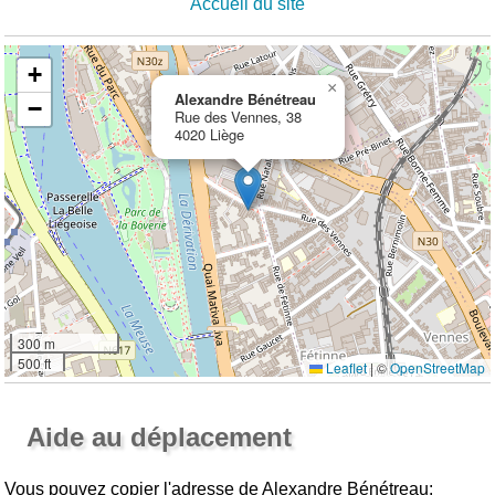
Accueil du site
+
×
Alexandre Bénétreau
−
Rue des Vennes, 38
4020 Liège
300 m
500 ft
Leaflet
|
©
OpenStreetMap
Ouvrir la grande carte
Aide au déplacement
Vous pouvez copier l'adresse de Alexandre Bénétreau: