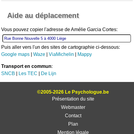
Ouvrir la grande carte
Aide au déplacement
Vous pouvez copier l'adresse de Amélie Garcia Cortes:
Puis aller vers l'un des sites de cartographie ci-dessous:
Google maps
|
Waze
|
ViaMichelin
|
Mappy
Transport en commun
:
SNCB
|
Les TEC
|
De Lijn
©2005-2026 Le Psychologue.be
Présentation du site
Webmaster
Contact
Plan
Mention légale