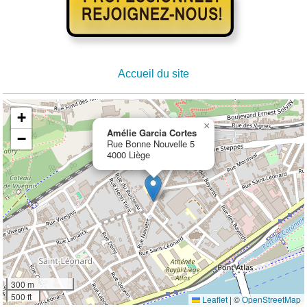
Accueil du site
+
×
Amélie Garcia Cortes
−
Rue Bonne Nouvelle 5
4000 Liège
300 m
500 ft
Leaflet
|
©
OpenStreetMap