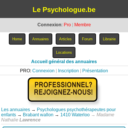
Le Psychologue.be
Connexion
:
Pro
|
Membre
Accueil général des annuaires
PRO:
Connexion
|
Inscription
|
Présentation
Les annuaires
→
Psychologues psychothérapeutes pour
enfants
→
Brabant wallon
→
1410 Waterloo
→
Madame
Nathalie
Lawrence