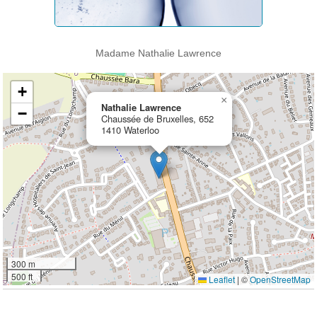
Madame Nathalie Lawrence
+
×
Nathalie Lawrence
−
Chaussée de Bruxelles, 652
1410 Waterloo
300 m
500 ft
Leaflet
|
©
OpenStreetMap
Ouvrir la grande carte