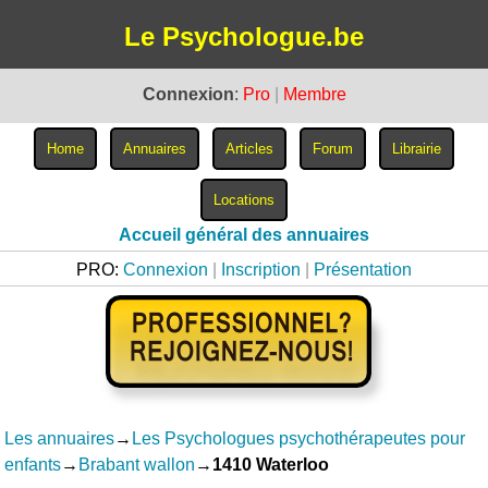
Le Psychologue.be
Connexion
:
Pro
|
Membre
Accueil général des annuaires
PRO:
Connexion
|
Inscription
|
Présentation
Les annuaires
→
Les Psychologues psychothérapeutes pour
enfants
→
Brabant wallon
→
1410 Waterloo