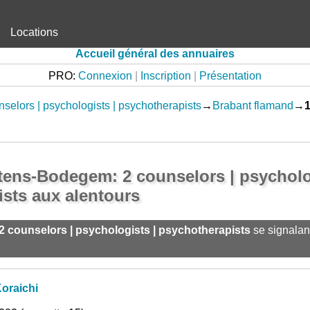
Locations
Accueil général des annuaires
PRO:
Connexion
|
Inscription
|
Présentation
selors | psychologists | psychotherapists
→
Brabant flamand
→
1
tens-Bodegem: 2 counselors | psycholo
sts aux alentours
2 counselors | psychologists | psychotherapists
se signalan
oraichi