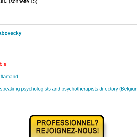
383 (sonnette 15)
abovecky
ble
 flamand
 speaking psychologists and psychotherapists directory (Belgiu
e