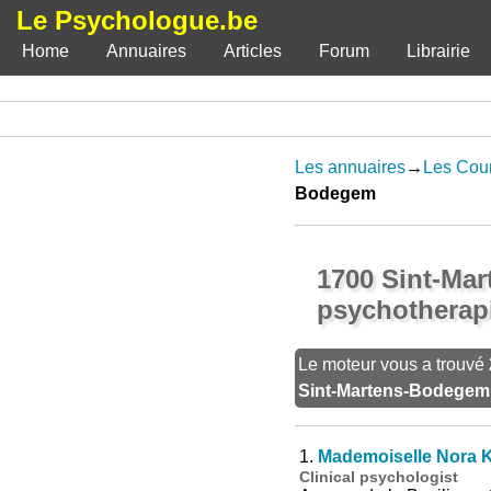
Le Psychologue.be
Home
Annuaires
Articles
Forum
Librairie
Les annuaires
→
Les Coun
Bodegem
1700 Sint-Mar
psychotherapi
Le moteur vous a trouvé
Sint-Martens-Bodegem
1.
Mademoiselle Nora K
Clinical psychologist