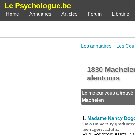
Le Psychologue.be
Home
Annuaires
Articles
Forum
Librairie
Les annuaires
→
Les Coun
1830 Machelen
alentours
Le moteur vous a trouvé
Machelen
1.
Madame Nancy Dog
I’m a university graduate
teenagers, adults.
Rue Godefroid Kurth, 73