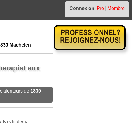
Connexion
:
Pro
|
Membre
1830 Machelen
herapist aux
x alentours de
1830
 for children,