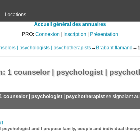
Locations
Accueil général des annuaires
PRO:
Connexion
|
Inscription
|
Présentation
selors | psychologists | psychotherapists
→
Brabant flamand
→
: 1 counselor | psychologist | psychot
1 counselor | psychologist | psychotherapist
se signalant au
ot
d psychologist and I propose family, couple and individual therapy