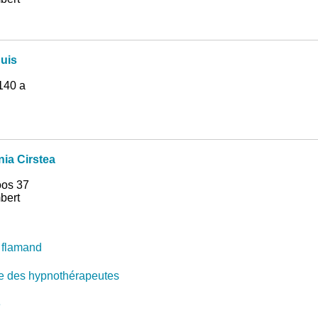
puis
140 a
ia Cirstea
oos 37
bert
 flamand
e des hypnothérapeutes
e