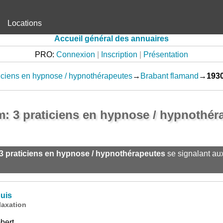
Locations
Accueil général des annuaires
PRO:
Connexion
|
Inscription
|
Présentation
iciens en hypnose / hypnothérapeutes
→
Brabant flamand
→
193
: 3 praticiens en hypnose / hypnothér
3 praticiens en hypnose / hypnothérapeutes
se signalant au
puis
axation
bert