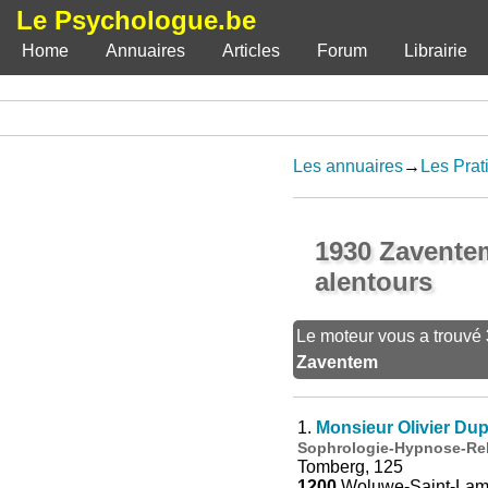
Le Psychologue.be
Home
Annuaires
Articles
Forum
Librairie
Les annuaires
→
Les Prat
1930 Zaventem
alentours
Le moteur vous a trouvé
Zaventem
1.
Monsieur Olivier Du
Sophrologie-Hypnose-Rel
Tomberg, 125
1200
Woluwe-Saint-Lam