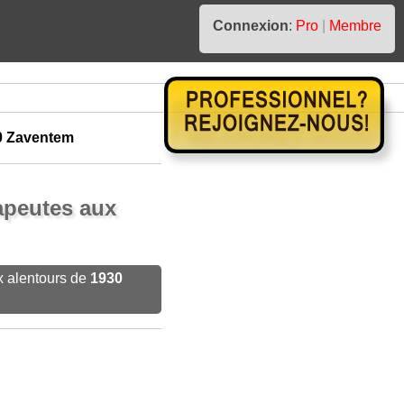
Connexion
:
Pro
|
Membre
0 Zaventem
apeutes aux
x alentours de
1930