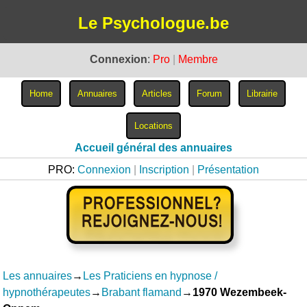
Le Psychologue.be
Connexion
:
Pro
|
Membre
Accueil général des annuaires
PRO:
Connexion
|
Inscription
|
Présentation
Les annuaires
→
Les Praticiens en hypnose /
hypnothérapeutes
→
Brabant flamand
→
1970 Wezembeek-