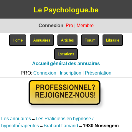
Le Psychologue.be
Connexion
:
Pro
|
Membre
Accueil général des annuaires
PRO:
Connexion
|
Inscription
|
Présentation
Les annuaires
→
Les Praticiens en hypnose /
hypnothérapeutes
→
Brabant flamand
→
1930 Nossegem