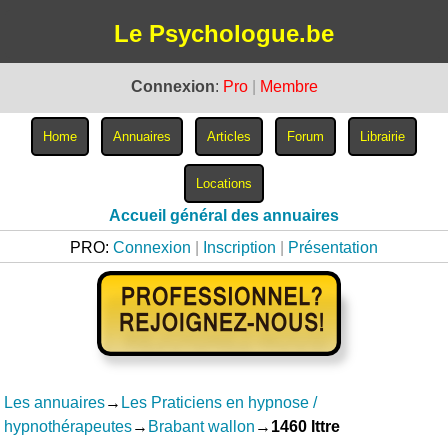
Le Psychologue.be
Connexion
:
Pro
|
Membre
Accueil général des annuaires
PRO:
Connexion
|
Inscription
|
Présentation
Les annuaires
→
Les Praticiens en hypnose /
hypnothérapeutes
→
Brabant wallon
→
1460 Ittre