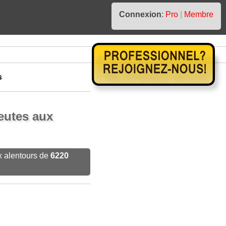
Connexion
:
Pro
|
Membre
s
eutes aux
x alentours de
6220