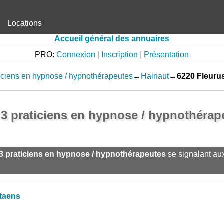
Locations
Accueil général des annuaires
PRO:
Connexion
|
Inscription
|
Présentation
iciens en hypnose / hypnothérapeutes
→
Hainaut
→
6220 Fleuru
 3 praticiens en hypnose / hypnothérap
3 praticiens en hypnose / hypnothérapeutes
se signalant au
taens