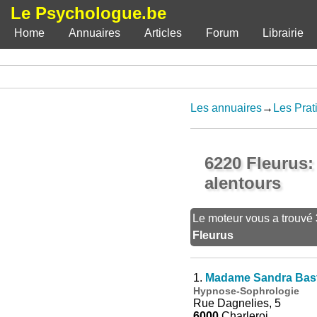
Le Psychologue.be
Home
Annuaires
Articles
Forum
Librairie
Les annuaires
→
Les Prat
6220 Fleurus:
alentours
Le moteur vous a trouvé
Fleurus
1.
Madame Sandra Bas
Hypnose-Sophrologie
Rue Dagnelies, 5
6000
Charleroi