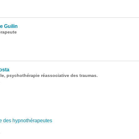
 Guilin
érapeute
osta
e, psychothérapie réassociative des traumas.
1
e des hypnothérapeutes
e