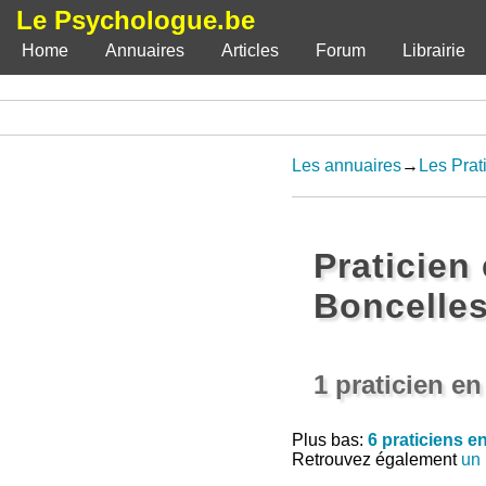
Le Psychologue.be
Home
Annuaires
Articles
Forum
Librairie
Les annuaires
→
Les Prat
Praticien
Boncelle
1 praticien e
Plus bas:
6 praticiens 
Retrouvez également
un 