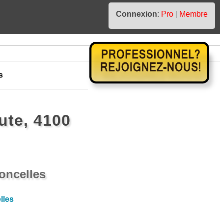
Connexion
:
Pro
|
Membre
s
ute, 4100
oncelles
lles