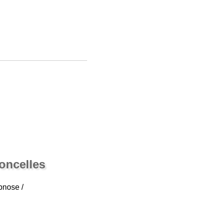
oncelles
ypnose /