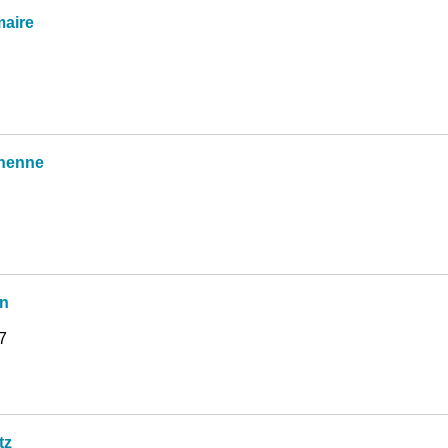
aire
henne
in
7
tz