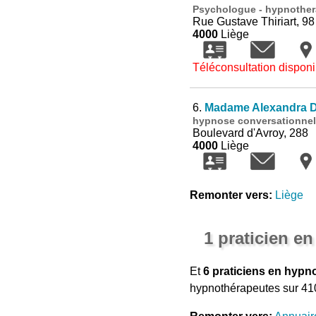
Psychologue - hypnothe
Rue Gustave Thiriart, 98
4000
Liège
Téléconsultation disponi
6.
Madame Alexandra D
hypnose conversationnel
Boulevard d'Avroy, 288
4000
Liège
Remonter vers:
Liège
1 praticien e
Et
6 praticiens en hypn
hypnothérapeutes sur 410