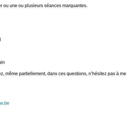
ier ou une ou plusieurs séances marquantes.
l
uin
z, même partiellement, dans ces questions, n’hésitez pas à me c
ge.be