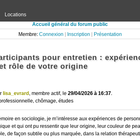
Locations
Accueil général du forum public
Membre:
Connexion
|
Inscription
|
Présentation
rticipants pour entretien : expérien
t rôle de votre origine
ar
lisa_evrard
, membre actif, le
29/04/2026 à 16:37
.
professionnelle, chômage, études
oire en sociologie, je m’intéresse aux expériences de person
ue et qui ont pu ressentir que leur origine, leur couleur de p
ôle, de façon subtile ou plus marquée, dans la relation thérapeut