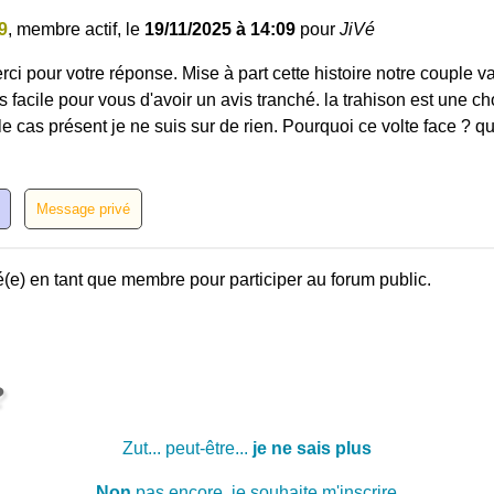
9
, membre actif, le
19/11/2025 à 14:09
pour
JiVé
ci pour votre réponse. Mise à part cette histoire notre couple va
s facile pour vous d'avoir un avis tranché. la trahison est une 
e cas présent je ne suis sur de rien. Pourquoi ce volte face ? qu
(e) en tant que membre pour participer au forum public.
?
Zut... peut-être...
je ne sais plus
Non
pas encore, je souhaite m'inscrire