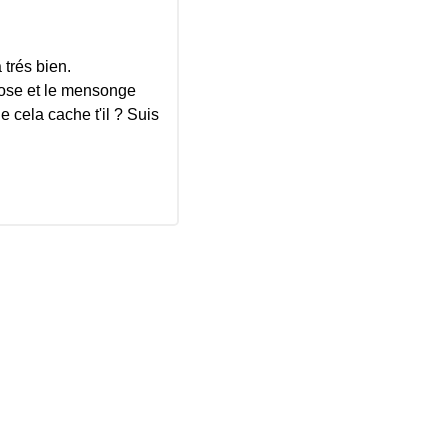
 trés bien.
chose et le mensonge
e cela cache t'il ? Suis