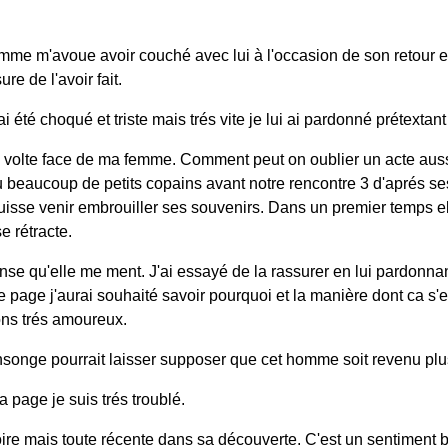
emme m'avoue avoir couché avec lui à l'occasion de son retour 
ure de l'avoir fait.
 été choqué et triste mais trés vite je lui ai pardonné prétextant q
le volte face de ma femme. Comment peut on oublier un acte auss
beaucoup de petits copains avant notre rencontre 3 d'aprés se
isse venir embrouiller ses souvenirs. Dans un premier temps ell
e rétracte.
ense qu'elle me ment. J'ai essayé de la rassurer en lui pardonna
le page j'aurai souhaité savoir pourquoi et la manière dont ca s'e
ns trés amoureux.
nge pourrait laisser supposer que cet homme soit revenu plus
a page je suis trés troublé.
toire mais toute récente dans sa découverte. C'est un sentiment b