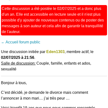
Cette discussion a été postée le 02/07/2025 et a donc plus
d'un an. Elle est accessible en lecture seule et il n'est plus
possible d'y ajouter de nouveaux contenus ou de poster des
messages à son auteur et cela afin de garantir la tranquillité
de l'auteur.
← Accueil forum public
Une discussion initiée par
Eden1303
, membre actif, le
02/07/2025 à 21:56
.
Salle de discussion:
Couple, famille, enfants et ados,
sexualité
Bonjour à tous,
C’est décidé, je demande le divorce mais comment
l’annoncer à mon mari… j’ai très peur …
Voici bientôt 19 ans que nous nous sommes rencontrés...