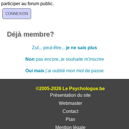
participer au forum public.
Déjà membre?
Zut... peut-être...
je ne sais plus
Non
pas encore, je souhaite m'inscrire
Oui mais
j'ai oublié mon mot de passe
©2005-2026 Le Psychologue.be
Présentation du site
Webmaster
Contact
Plan
Mention légale