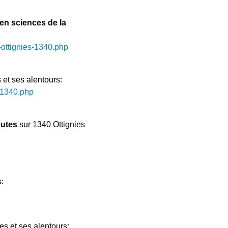
en sciences de la
-ottignies-1340.php
 et ses alentours:
-1340.php
eutes
sur 1340 Ottignies
:
es et ses alentours: