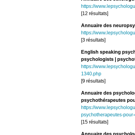
https://www.lepsycholog
[12 résultats]
Annuaire des neurops
https://www.lepsycholog
[3 résultats]
English speaking psych
psychologists | psycho
https://www.lepsychologu
1340.php
[9 résultats]
Annuaire des psycholo
psychothérapeutes pou
https://www.lepsycholog
psychotherapeutes-pour-
[15 résultats]
Annuaire des psycholo