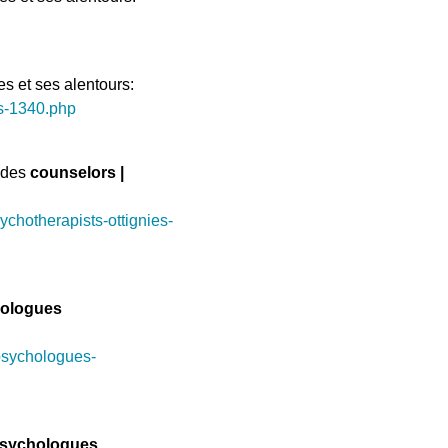
es et ses alentours:
s-1340.php
z des
counselors |
chotherapists-ottignies-
ologues
psychologues-
sychologues