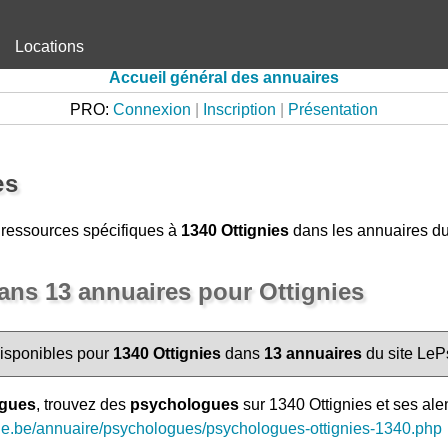
Locations
Accueil général des annuaires
PRO:
Connexion
|
Inscription
|
Présentation
es
s ressources spécifiques à
1340 Ottignies
dans les annuaires du
ns 13 annuaires pour Ottignies
disponibles pour
1340 Ottignies
dans
13 annuaires
du site LeP
ogues
, trouvez des
psychologues
sur 1340 Ottignies et ses ale
ue.be/annuaire/psychologues/psychologues-ottignies-1340.php