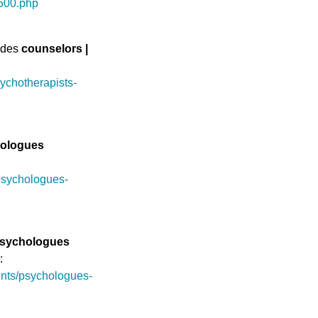
500.php
z des
counselors |
ychotherapists-
ologues
psychologues-
sychologues
:
nts/psychologues-