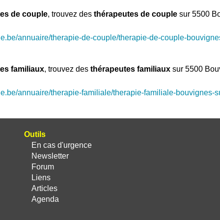
es de couple
, trouvez des
thérapeutes de couple
sur 5500 Bo
ue.be/annuaire/therapie-de-couple/therapie-de-couple-bouvign
es familiaux
, trouvez des
thérapeutes familiaux
sur 5500 Bouv
e.be/annuaire/therapie-familiale/therapie-familiale-bouvignes
Outils
En cas d'urgence
Newsletter
Forum
Liens
Articles
Agenda