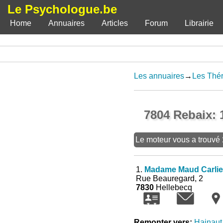
Le Psychologue.be
Home
Annuaires
Articles
Forum
Librairie
Les annuaires
→
Les Thér
7804 Rebaix: 
Le moteur vous a trouvé
1.
Madame Maud Carlie
Rue Beauregard, 2
7830
Hellebecq
Remonter vers:
Hainaut