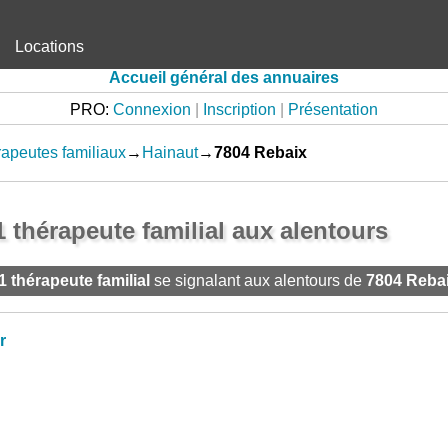
Locations
Accueil général des annuaires
PRO:
Connexion
|
Inscription
|
Présentation
apeutes familiaux
→
Hainaut
→
7804 Rebaix
1 thérapeute familial aux alentours
1 thérapeute familial
se signalant aux alentours de
7804 Reba
r