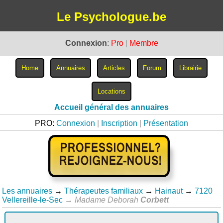
Le Psychologue.be
Connexion
:
Pro
|
Membre
Accueil général des annuaires
PRO:
Connexion
|
Inscription
|
Présentation
Les annuaires
→
Thérapeutes familiaux
→
Hainaut
→
7120
Vellereille-le-Sec
→
Madame Deborah
Corbett