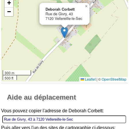
+
×
Deborah Corbett
−
Rue de Givry, 43
7120 Vellereille-le-Sec
300 m
500 ft
Leaflet
|
©
OpenStreetMap
Ouvrir la grande carte
Aide au déplacement
Vous pouvez copier l'adresse de Deborah Corbett:
Puis aller vers l'un des sites de cartographie ci-dessous: