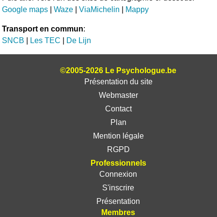
Google maps
|
Waze
|
ViaMichelin
|
Mappy
Transport en commun
:
SNCB
|
Les TEC
|
De Lijn
©2005-2026 Le Psychologue.be
Présentation du site
Webmaster
Contact
Plan
Mention légale
RGPD
Professionnels
Connexion
S'inscrire
Présentation
Membres