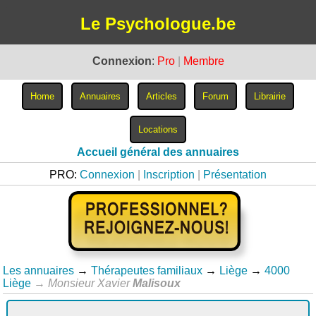
Le Psychologue.be
Connexion
:
Pro
|
Membre
Accueil général des annuaires
PRO:
Connexion
|
Inscription
|
Présentation
Les annuaires
→
Thérapeutes familiaux
→
Liège
→
4000
Liège
→
Monsieur Xavier
Malisoux