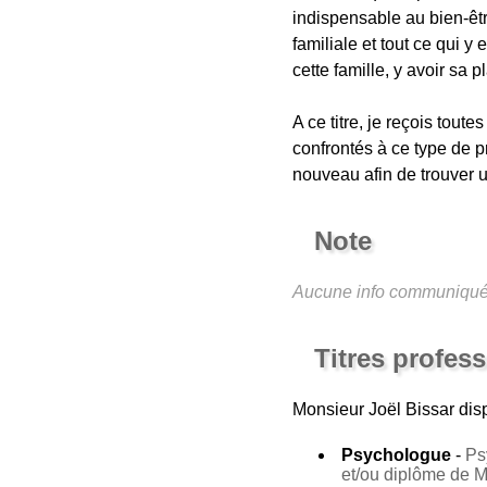
indispensable au bien-être
familiale et tout ce qui y
cette famille, y avoir sa 
A ce titre, je reçois tout
confrontés à ce type de pr
nouveau afin de trouver u
Note
Aucune info communiqu
Titres profes
Monsieur Joël Bissar
disp
Psychologue
-
Ps
et/ou diplôme de 