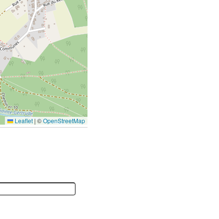
Leaflet
|
©
OpenStreetMap