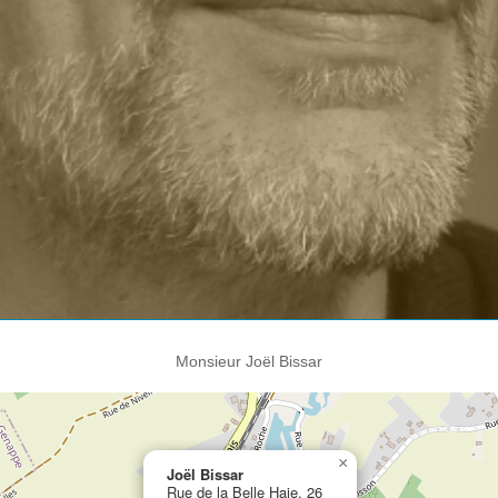
Monsieur Joël Bissar
×
Joël Bissar
Rue de la Belle Haie, 26