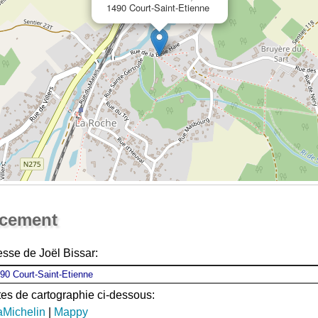
1490 Court-Saint-Etienne
Ouvrir la grande carte
acement
esse de Joël Bissar:
ites de cartographie ci-dessous:
aMichelin
|
Mappy