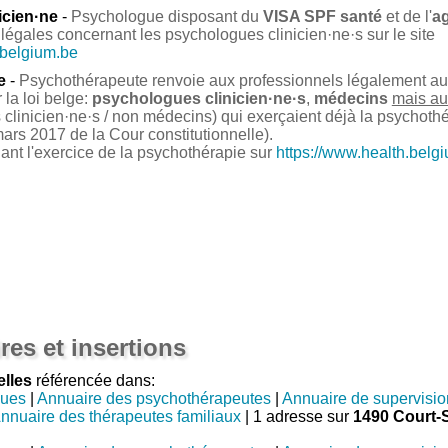
icien·ne
-
Psychologue disposant du
VISA SPF santé
et de l'
a
légales concernant les psychologues clinicien·ne·s sur le site
.belgium.be
e
-
Psychothérapeute renvoie aux professionnels légalement auto
la loi belge:
psychologues clinicien·ne·s
,
médecins
mais au
clinicien·ne·s / non médecins) qui exerçaient déjà la psychoth
ars 2017 de la Cour constitutionnelle).
nant l'exercice de la psychothérapie sur
https://www.health.belg
res et insertions
elles
référencée dans:
gues
|
Annuaire des psychothérapeutes
|
Annuaire de supervisio
nnuaire des thérapeutes familiaux
| 1 adresse sur
1490 Court-S