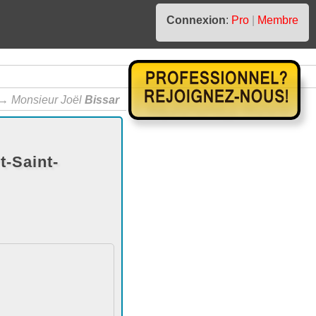
Connexion
:
Pro
|
Membre
→
Monsieur Joël
Bissar
t-Saint-