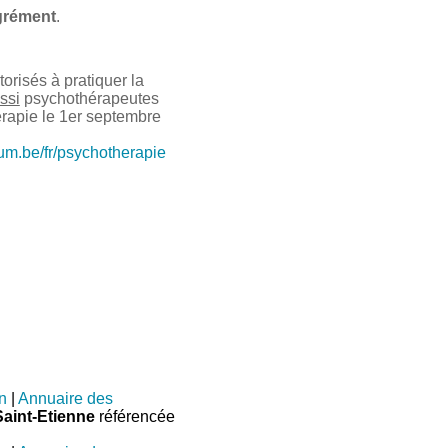
grément
.
risés à pratiquer la
ssi
psychothérapeutes
érapie le 1er septembre
ium.be/fr/psychotherapie
n
|
Annuaire des
aint-Etienne
référencée