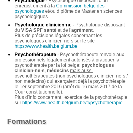
Psychologue
-
Psychologue disposant d'un
enregistrement à la
Commission belge des
psychologues
et/ou diplôme de Master en sciences
psychologiques
Psychologue clinicien·ne
-
Psychologue disposant
du
VISA SPF santé
et de l'
agrément
.
Plus de précisions légales concernant les
psychologues clinicien·ne·s sur le site
https://www.health.belgium.be
Psychothérapeute
-
Psychothérapeute renvoie aux
professionnels légalement autorisés à pratiquer la
psychothérapie par la loi belge:
psychologues
clinicien·ne·s
,
médecins
mais aussi
psychothérapeutes (non psychologues clinicien·ne·s /
non médecins) qui exerçaient déjà la psychothérapie
le 1er septembre 2016 (arrêt du 16 mars 2017 de la
Cour constitutionnelle).
Plus d'info concernant l'exercice de la psychothérapie
sur
https://www.health.belgium.be/fr/psychotherapie
Formations