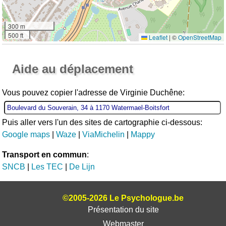
300 m
500 ft
Leaflet
|
©
OpenStreetMap
Ouvrir la grande carte
Aide au déplacement
Vous pouvez copier l'adresse de Virginie Duchêne:
Puis aller vers l'un des sites de cartographie ci-dessous:
Google maps
|
Waze
|
ViaMichelin
|
Mappy
Transport en commun
:
SNCB
|
Les TEC
|
De Lijn
©2005-2026 Le Psychologue.be
Présentation du site
Webmaster