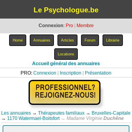
Le Psychologue.be
Connexion
:
Pro
|
Membre
Accueil général des annuaires
PRO:
Connexion
|
Inscription
|
Présentation
Les annuaires
→
Thérapeutes familiaux
→
Bruxelles-Capitale
→
1170 Watermael-Boitsfort
→
Madame Virginie
Duchêne