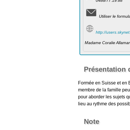
0488/77.19.88
Utiliser le formu
http://users.skyne
Madame Coralie Allama
Présentation d
Formée en Suisse et en Be
membre de la famille peu
pour aborder les sujets q
lieu au rythme des possibi
Note