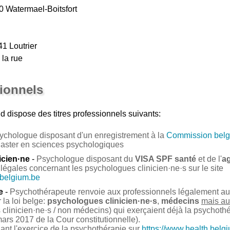
0 Watermael-Boitsfort
41 Loutrier
 la rue
sionnels
nd
dispose des titres professionnels suivants:
ychologue disposant d'un enregistrement à la
Commission belg
Master en sciences psychologiques
icien·ne
-
Psychologue disposant du
VISA SPF santé
et de l'
a
légales concernant les psychologues clinicien·ne·s sur le site
.belgium.be
e
-
Psychothérapeute renvoie aux professionnels légalement auto
la loi belge:
psychologues clinicien·ne·s
,
médecins
mais au
clinicien·ne·s / non médecins) qui exerçaient déjà la psychoth
ars 2017 de la Cour constitutionnelle).
nant l'exercice de la psychothérapie sur
https://www.health.belg