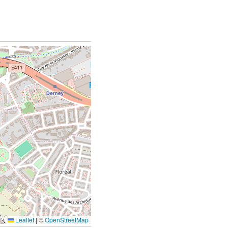
Leaflet
|
©
OpenStreetMap