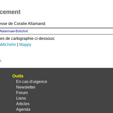
Ouvrir la grande carte
acement
esse de Coralie Allamand:
ites de cartographie ci-dessous:
aMichelin
|
Mappy
n
Outils
En cas d'urgence
Newsletter
Forum
Liens
Articles
Agenda