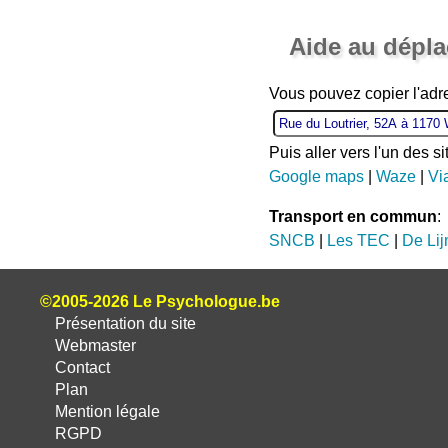
Aide au dépl
Vous pouvez copier l'adr
Puis aller vers l'un des s
Google maps
|
Waze
|
Vi
Transport en commun
:
SNCB
|
Les TEC
|
De Lij
©2005-2026 Le Psychologue.be
Présentation du site
Webmaster
Contact
Plan
Mention légale
RGPD