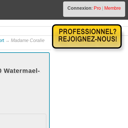
Connexion
:
Pro
|
Membre
rt
→
Madame Coralie
0 Watermael-