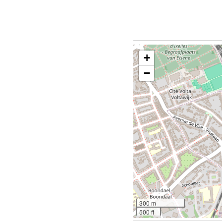
+
−
300 m
500 ft