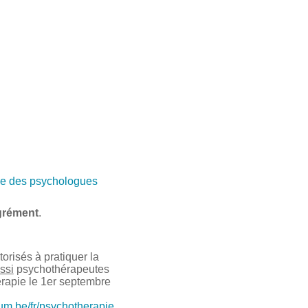
e des psychologues
grément
.
risés à pratiquer la
ssi
psychothérapeutes
érapie le 1er septembre
ium.be/fr/psychotherapie