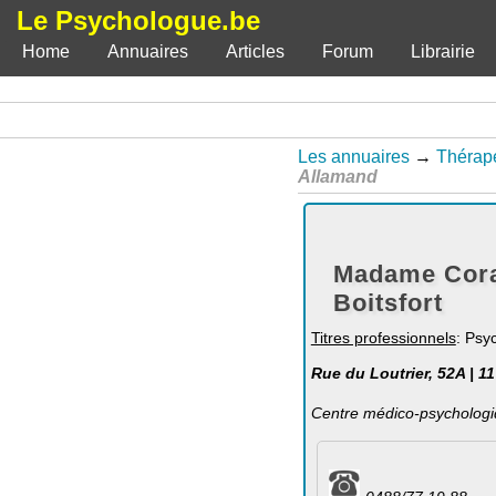
Le Psychologue.be
Home
Annuaires
Articles
Forum
Librairie
Les annuaires
→
Thérape
Allamand
Madame Coral
Boitsfort
Titres professionnels
: Psy
Rue du Loutrier, 52A | 1
Centre médico-psychologi