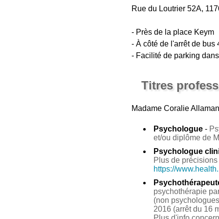
Rue du Loutrier 52A, 117
- Près de la place Keym
- À côté de l'arrêt de bus 
- Facilité de parking dans
Titres profes
Madame Coralie Allama
Psychologue
-
Ps
et/ou diplôme de 
Psychologue clin
Plus de précisions 
https://www.health
Psychothérapeut
psychothérapie par 
(non psychologues 
2016 (arrêt du 16 m
Plus d'info concer