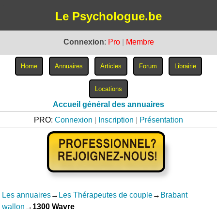
Le Psychologue.be
Connexion
:
Pro
|
Membre
Accueil général des annuaires
PRO:
Connexion
|
Inscription
|
Présentation
Les annuaires
→
Les Thérapeutes de couple
→
Brabant
wallon
→
1300 Wavre