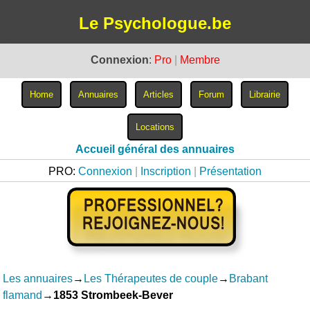
Le Psychologue.be
Connexion
:
Pro
|
Membre
Accueil général des annuaires
PRO:
Connexion
|
Inscription
|
Présentation
Les annuaires
→
Les Thérapeutes de couple
→
Brabant
flamand
→
1853 Strombeek-Bever