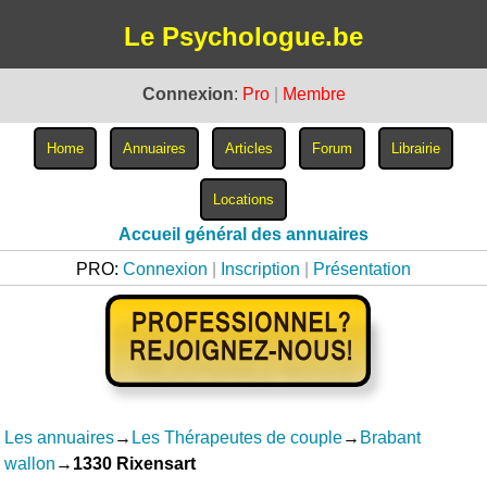
Le Psychologue.be
Connexion
:
Pro
|
Membre
Accueil général des annuaires
PRO:
Connexion
|
Inscription
|
Présentation
Les annuaires
→
Les Thérapeutes de couple
→
Brabant
wallon
→
1330 Rixensart