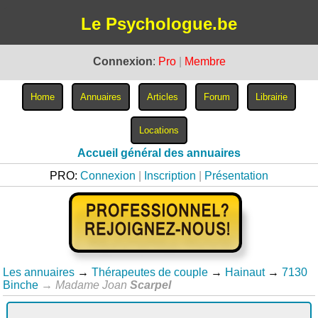
Le Psychologue.be
Connexion
:
Pro
|
Membre
Accueil général des annuaires
PRO:
Connexion
|
Inscription
|
Présentation
Les annuaires
→
Thérapeutes de couple
→
Hainaut
→
7130
Binche
→
Madame Joan
Scarpel