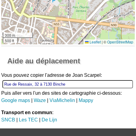
300 m
500 ft
Leaflet
|
©
OpenStreetMap
Ouvrir la grande carte
Aide au déplacement
Vous pouvez copier l'adresse de Joan Scarpel:
Puis aller vers l'un des sites de cartographie ci-dessous:
Google maps
|
Waze
|
ViaMichelin
|
Mappy
Transport en commun
:
SNCB
|
Les TEC
|
De Lijn