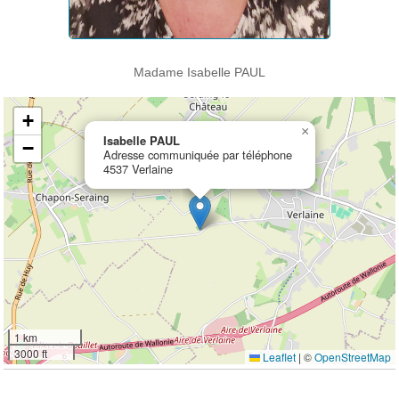
Madame Isabelle PAUL
+
×
Isabelle PAUL
−
Adresse communiquée par téléphone
4537 Verlaine
1 km
3000 ft
Leaflet
|
©
OpenStreetMap
Ouvrir la grande carte