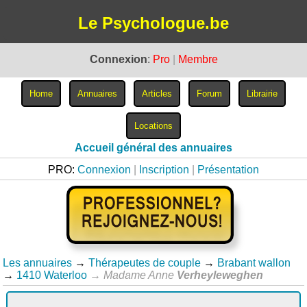
Le Psychologue.be
Connexion
:
Pro
|
Membre
Accueil général des annuaires
PRO:
Connexion
|
Inscription
|
Présentation
Les annuaires
→
Thérapeutes de couple
→
Brabant wallon
→
1410 Waterloo
→
Madame Anne
Verheyleweghen