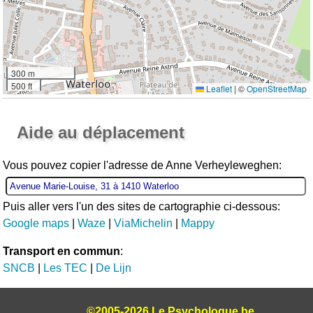
300 m
500 ft
Leaflet
|
©
OpenStreetMap
Ouvrir la grande carte
Aide au déplacement
Vous pouvez copier l'adresse de Anne Verheyleweghen:
Puis aller vers l'un des sites de cartographie ci-dessous:
Google maps
|
Waze
|
ViaMichelin
|
Mappy
Transport en commun
:
SNCB
|
Les TEC
|
De Lijn
©2005-2026 Le Psychologue.be