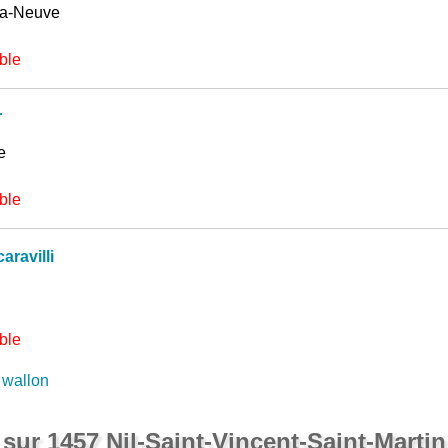
la-Neuve
ble
r
e
ble
ravilli
ble
 wallon
 sur 1457 Nil-Saint-Vincent-Saint-Martin