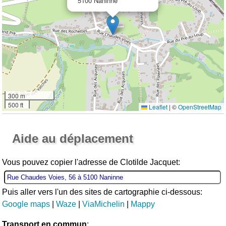
5100 Naninne
300 m
500 ft
Leaflet
|
©
OpenStreetMap
Ouvrir la grande carte
Aide au déplacement
Vous pouvez copier l'adresse de Clotilde Jacquet:
Puis aller vers l'un des sites de cartographie ci-dessous:
Google maps
|
Waze
|
ViaMichelin
|
Mappy
Transport en commun
: