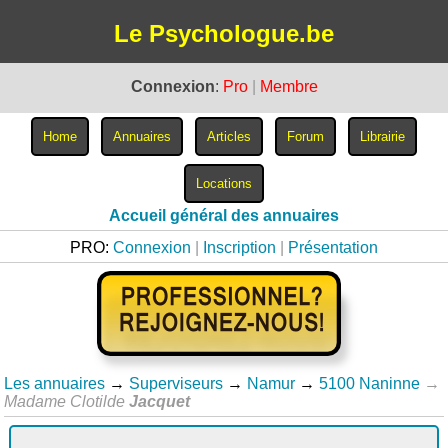
Le Psychologue.be
Connexion
:
Pro
|
Membre
Accueil général des annuaires
PRO:
Connexion
|
Inscription
|
Présentation
Les annuaires
→
Superviseurs
→
Namur
→
5100 Naninne
→
Madame Clotilde
Jacquet