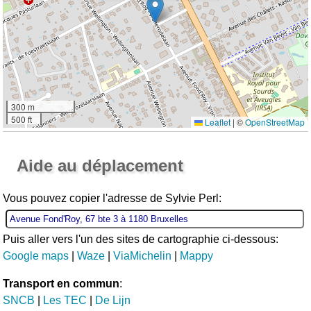
300 m
500 ft
Leaflet
|
©
OpenStreetMap
Ouvrir la grande carte
Aide au déplacement
Vous pouvez copier l'adresse de Sylvie Perl:
Puis aller vers l'un des sites de cartographie ci-dessous:
Google maps
|
Waze
|
ViaMichelin
|
Mappy
Transport en commun
:
SNCB
|
Les TEC
|
De Lijn