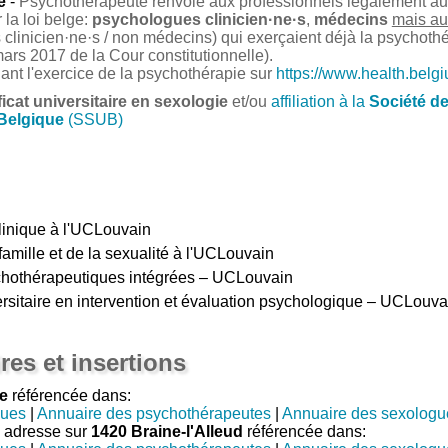
e
-
Psychothérapeute renvoie aux professionnels légalement auto
la loi belge:
psychologues clinicien·ne·s
,
médecins
mais au
clinicien·ne·s / non médecins) qui exerçaient déjà la psychoth
ars 2017 de la Cour constitutionnelle).
nant l'exercice de la psychothérapie sur
https://www.health.belg
ficat universitaire en sexologie
et/ou
affiliation à la
Société d
 Belgique
(SSUB)
linique à l'UCLouvain
famille et de la sexualité à l'UCLouvain
ychothérapeutiques intégrées – UCLouvain
versitaire en intervention et évaluation psychologique – UCLouva
res et insertions
e
référencée dans:
gues
|
Annuaire des psychothérapeutes
|
Annuaire des sexologu
1 adresse sur
1420 Braine-l'Alleud
référencée dans: