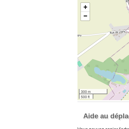
+
−
300 m
500 ft
Aide au dépl