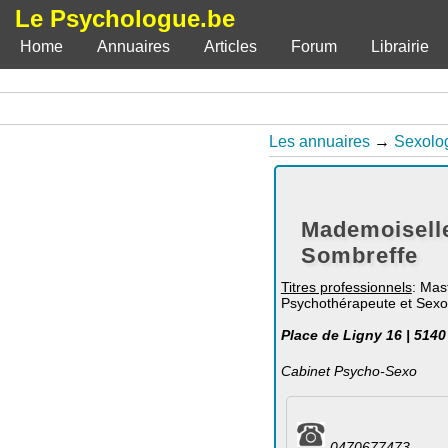
Le Psychologue.be
Home
Annuaires
Articles
Forum
Librairie
Les annuaires
→
Sexolo
Mademoisell
Sombreffe
Titres professionnels
: Mas
Psychothérapeute et Sex
Place de Ligny 16 | 514
Cabinet Psycho-Sexo
0470677473