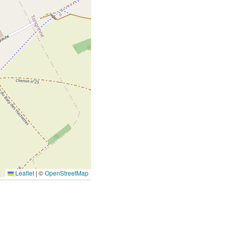
Leaflet
|
©
OpenStreetMap