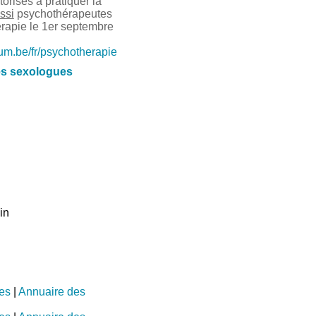
risés à pratiquer la
ssi
psychothérapeutes
érapie le 1er septembre
ium.be/fr/psychotherapie
es sexologues
in
es
|
Annuaire des