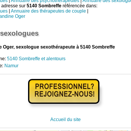
gues
|
Annuaire des psychothérapeutes
|
Annuaire des sexologu
1 adresse sur
5140 Sombreffe
référencée dans:
gues
|
Annuaire des thérapeutes de couple
|
andine Oger
 sexologues
 Oger, sexologue sexothérapeute à 5140 Sombreffe
ne:
5140 Sombreffe et alentours
e:
Namur
Accueil du site