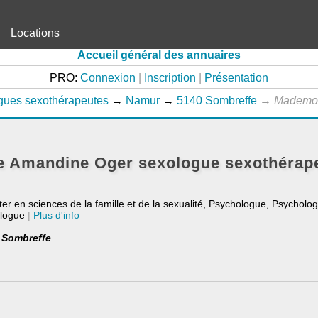
Locations
Accueil général des annuaires
PRO:
Connexion
|
Inscription
|
Présentation
gues sexothérapeutes
→
Namur
→
5140 Sombreffe
→
Mademoi
e Amandine Oger sexologue sexothérape
ter en sciences de la famille et de la sexualité, Psychologue, Psycholog
ologue
|
Plus d'info
0 Sombreffe