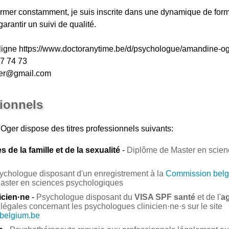
rmer constamment, je suis inscrite dans une dynamique de form
arantir un suivi de qualité.
 ligne https://www.doctoranytime.be/d/psychologue/amandine-
67 74 73
ger@gmail.com
sionnels
 Oger
dispose des titres professionnels suivants:
 de la famille et de la sexualité
-
Diplôme de Master en science
ychologue disposant d'un enregistrement à la
Commission belg
Master en sciences psychologiques
icien·ne
-
Psychologue disposant du
VISA SPF santé
et de l'
a
légales concernant les psychologues clinicien·ne·s sur le site
.belgium.be