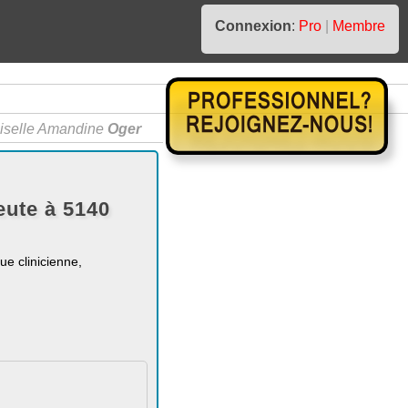
Connexion
:
Pro
|
Membre
selle Amandine
Oger
ute à 5140
ue clinicienne,