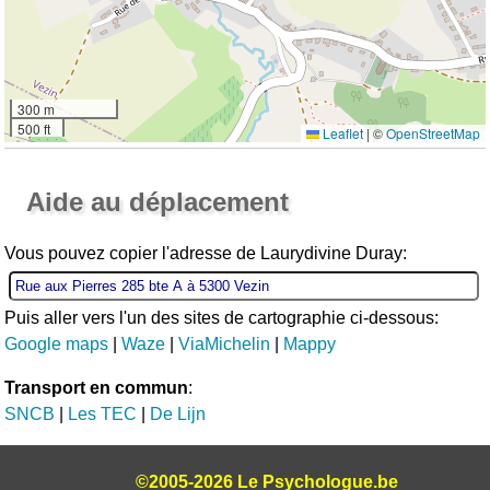
300 m
500 ft
Leaflet
|
©
OpenStreetMap
Ouvrir la grande carte
Aide au déplacement
Vous pouvez copier l'adresse de Laurydivine Duray:
Puis aller vers l'un des sites de cartographie ci-dessous:
Google maps
|
Waze
|
ViaMichelin
|
Mappy
Transport en commun
:
SNCB
|
Les TEC
|
De Lijn
©2005-2026 Le Psychologue.be