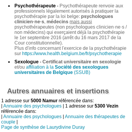
Psychothérapeute
-
Psychothérapeute renvoie aux
professionnels légalement autorisés à pratiquer la
psychothérapie par la loi belge:
psychologues
clinicien·ne·s
,
médecins
mais aussi
psychothérapeutes (non psychologues clinicien·ne·s /
non médecins) qui exerçaient déjà la psychothérapie
le 1er septembre 2016 (arrêt du 16 mars 2017 de la
Cour constitutionnelle).
Plus d'info concernant l'exercice de la psychothérapie
sur
https://www.health.belgium.be/fr/psychotherapie
Sexologue
-
Certificat universitaire en sexologie
et/ou
affiliation à la
Société des sexologues
universitaires de Belgique
(SSUB)
Autres annuaires et insertions
1 adresse sur
5000 Namur
référencée dans:
|
Annuaire des psychologues
| 1 adresse sur
5300 Vezin
référencée dans:
|
Annuaire des psychologues
|
Annuaire des thérapeutes de
couple
|
Page de synthèse de Laurydivine Duray