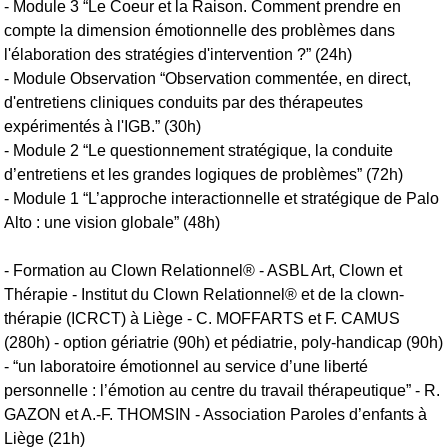
- Module 3 “Le Coeur et la Raison. Comment prendre en
compte la dimension émotionnelle des problèmes dans
l'élaboration des stratégies d'intervention ?” (24h)
- Module Observation “Observation commentée, en direct,
d'entretiens cliniques conduits par des thérapeutes
expérimentés à l'IGB.” (30h)
- Module 2 “Le questionnement stratégique, la conduite
d’entretiens et les grandes logiques de problèmes” (72h)
- Module 1 “L’approche interactionnelle et stratégique de Palo
Alto : une vision globale” (48h)
- Formation au Clown Relationnel® - ASBL Art, Clown et
Thérapie - Institut du Clown Relationnel® et de la clown-
thérapie (ICRCT) à Liège - C. MOFFARTS et F. CAMUS
(280h) - option gériatrie (90h) et pédiatrie, poly-handicap (90h)
- “un laboratoire émotionnel au service d’une liberté
personnelle : l’émotion au centre du travail thérapeutique” - R.
GAZON et A.-F. THOMSIN - Association Paroles d’enfants à
Liège (21h)