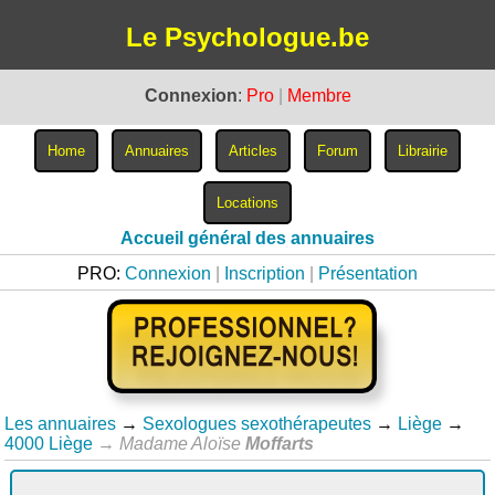
Le Psychologue.be
Connexion
:
Pro
|
Membre
Accueil général des annuaires
PRO:
Connexion
|
Inscription
|
Présentation
Les annuaires
→
Sexologues sexothérapeutes
→
Liège
→
4000 Liège
→
Madame Aloïse
Moffarts