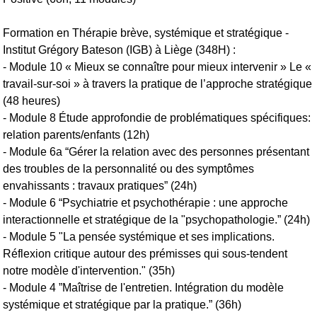
Formation en Thérapie brève, systémique et stratégique -
Institut Grégory Bateson (IGB) à Liège (348H) :
- Module 10 « Mieux se connaître pour mieux intervenir » Le «
travail-sur-soi » à travers la pratique de l’approche stratégique
(48 heures)
- Module 8 Étude approfondie de problématiques spécifiques:
relation parents/enfants (12h)
- Module 6a “Gérer la relation avec des personnes présentant
des troubles de la personnalité ou des symptômes
envahissants : travaux pratiques” (24h)
- Module 6 “Psychiatrie et psychothérapie : une approche
interactionnelle et stratégique de la "psychopathologie.” (24h)
- Module 5 "La pensée systémique et ses implications.
Réflexion critique autour des prémisses qui sous-tendent
notre modèle d'intervention." (35h)
- Module 4 ”Maîtrise de l'entretien. Intégration du modèle
systémique et stratégique par la pratique.” (36h)