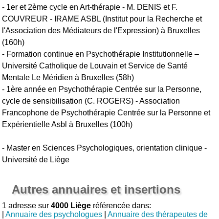
- 1er et 2ème cycle en Art-thérapie - M. DENIS et F.
COUVREUR - IRAME ASBL (Institut pour la Recherche et
l'Association des Médiateurs de l'Expression) à Bruxelles
(160h)
- Formation continue en Psychothérapie Institutionnelle –
Université Catholique de Louvain et Service de Santé
Mentale Le Méridien à Bruxelles (58h)
- 1ère année en Psychothérapie Centrée sur la Personne,
cycle de sensibilisation (C. ROGERS) - Association
Francophone de Psychothérapie Centrée sur la Personne et
Expérientielle Asbl à Bruxelles (100h)
- Master en Sciences Psychologiques, orientation clinique -
Université de Liège
Autres annuaires et insertions
1 adresse sur
4000 Liège
référencée dans:
|
Annuaire des psychologues
|
Annuaire des thérapeutes de