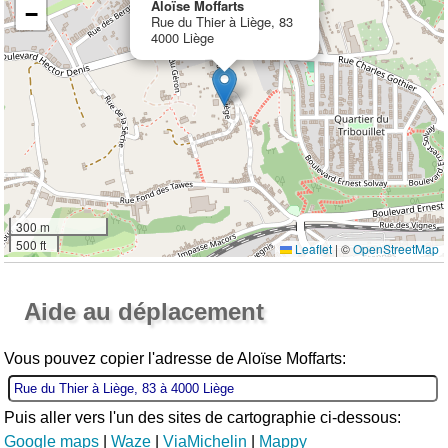
Aloïse Moffarts
−
Rue du Thier à Liège, 83
4000 Liège
300 m
500 ft
Leaflet
|
©
OpenStreetMap
Ouvrir la grande carte
Aide au déplacement
Vous pouvez copier l'adresse de Aloïse Moffarts:
Puis aller vers l'un des sites de cartographie ci-dessous:
Google maps
|
Waze
|
ViaMichelin
|
Mappy