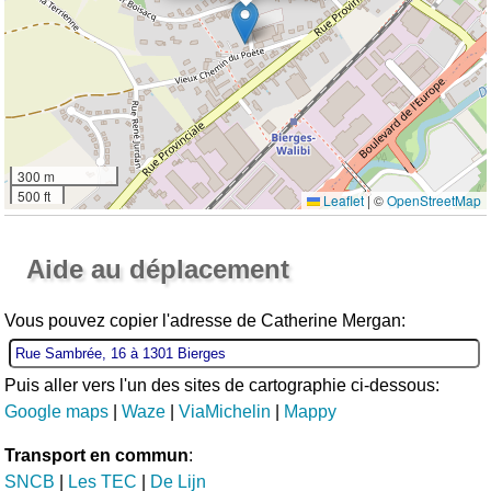
300 m
500 ft
Leaflet
|
©
OpenStreetMap
Ouvrir la grande carte
Aide au déplacement
Vous pouvez copier l'adresse de Catherine Mergan:
Puis aller vers l'un des sites de cartographie ci-dessous:
Google maps
|
Waze
|
ViaMichelin
|
Mappy
Transport en commun
:
SNCB
|
Les TEC
|
De Lijn