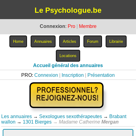
Le Psychologue.be
Connexion
:
Pro
|
Membre
Accueil général des annuaires
PRO:
Connexion
|
Inscription
|
Présentation
Les annuaires
→
Sexologues sexothérapeutes
→
Brabant
wallon
→
1301 Bierges
→
Madame Catherine
Mergan