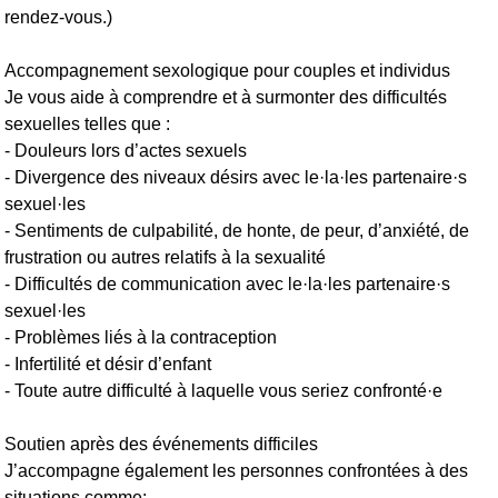
rendez-vous.)
Accompagnement sexologique pour couples et individus
Je vous aide à comprendre et à surmonter des difficultés
sexuelles telles que :
- Douleurs lors d’actes sexuels
- Divergence des niveaux désirs avec le·la·les partenaire·s
sexuel·les
- Sentiments de culpabilité, de honte, de peur, d’anxiété, de
frustration ou autres relatifs à la sexualité
- Difficultés de communication avec le·la·les partenaire·s
sexuel·les
- Problèmes liés à la contraception
- Infertilité et désir d’enfant
- Toute autre difficulté à laquelle vous seriez confronté·e
Soutien après des événements difficiles
J’accompagne également les personnes confrontées à des
situations comme: