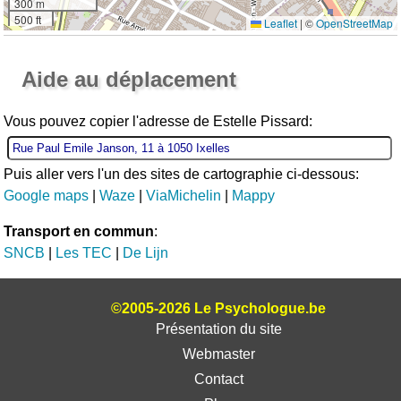
300 m
500 ft
Leaflet
|
©
OpenStreetMap
Ouvrir la grande carte
Aide au déplacement
Vous pouvez copier l'adresse de Estelle Pissard:
Puis aller vers l'un des sites de cartographie ci-dessous:
Google maps
|
Waze
|
ViaMichelin
|
Mappy
Transport en commun
:
SNCB
|
Les TEC
|
De Lijn
©2005-2026 Le Psychologue.be
Présentation du site
Webmaster
Contact