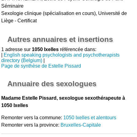
Séminaire
Sexologie clinique (spécialisation en cours), Université de
Liège - Certificat
Autres annuaires et insertions
1 adresse sur
1050 Ixelles
référencée dans:
|
English speaking psychologists and psychotherapists
directory (Belgium)
|
Page de synthèse de Estelle Pissard
Annuaire des sexologues
Madame Estelle Pissard, sexologue sexothérapeute à
1050 Ixelles
Remonter vers la commune:
1050 Ixelles et alentours
Remonter vers la province:
Bruxelles-Capitale