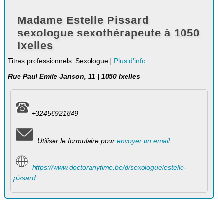
Madame Estelle Pissard
sexologue sexothérapeute à 1050
Ixelles
Titres professionnels
: Sexologue
|
Plus d'info
Rue Paul Emile Janson, 11 | 1050 Ixelles
+32456921849
Utiliser le formulaire pour
envoyer un email
https://www.doctoranytime.be/d/sexologue/estelle-
pissard