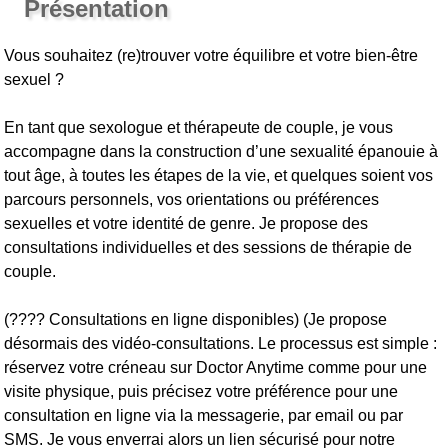
Présentation
Vous souhaitez (re)trouver votre équilibre et votre bien-être
sexuel ?
En tant que sexologue et thérapeute de couple, je vous
accompagne dans la construction d’une sexualité épanouie à
tout âge, à toutes les étapes de la vie, et quelques soient vos
parcours personnels, vos orientations ou préférences
sexuelles et votre identité de genre. Je propose des
consultations individuelles et des sessions de thérapie de
couple.
(???? Consultations en ligne disponibles) (Je propose
désormais des vidéo-consultations. Le processus est simple :
réservez votre créneau sur Doctor Anytime comme pour une
visite physique, puis précisez votre préférence pour une
consultation en ligne via la messagerie, par email ou par
SMS. Je vous enverrai alors un lien sécurisé pour notre