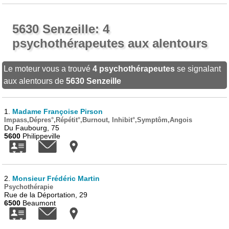
5630 Senzeille: 4
psychothérapeutes aux alentours
Le moteur vous a trouvé
4 psychothérapeutes
se signalant
aux alentours de
5630 Senzeille
1.
Madame Françoise Pirson
Impass,Dépres°,Répétit°,Burnout, Inhibit°,Symptôm,Angois
Du Faubourg, 75
5600
Philippeville
2.
Monsieur Frédéric Martin
Psychothérapie
Rue de la Déportation, 29
6500
Beaumont