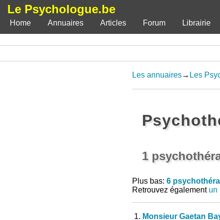
Le Psychologue.be
Home
Annuaires
Articles
Forum
Librairie
Les annuaires
→
Les Psy
Psychoth
1 psychothér
Plus bas:
6 psychothéra
Retrouvez également
un 
1.
Monsieur Gaetan Ba