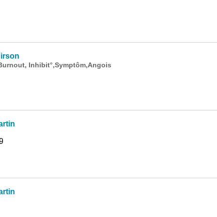
irson
Burnout, Inhibit°,Symptôm,Angois
rtin
9
rtin