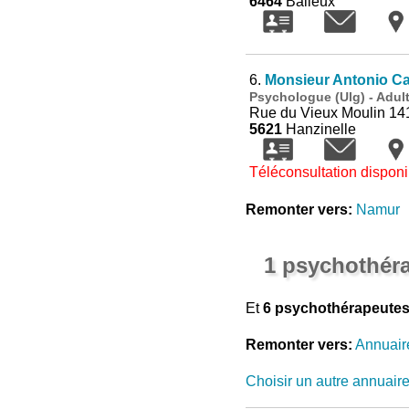
6464
Baileux
6.
Monsieur Antonio C
Psychologue (Ulg) - Adul
Rue du Vieux Moulin 14
5621
Hanzinelle
Téléconsultation disponi
Remonter vers:
Namur
1 psychothér
Et
6 psychothérapeutes
Remonter vers:
Annuair
Choisir un autre annuair